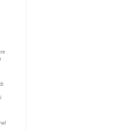
tre
a
di
i
nel