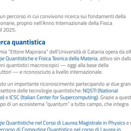
 un percorso in cui convivono ricerca sui fondamenti della
onarie, proprio nell’Anno Internazionale della Fisica
il 2025.
cerca quantistica
mia “Ettore Majorana” dell’Università di Catania opera da ol
ie Quantistiche e Fisica Teorica della Materia
, attivo sin dall
eni quantistici macroscopici — oggi alla base della
ori — e riconosciuto a livello internazionale.
enuto un importante riconoscimento partecipando ai due gran
settore delle tecnologie quantistiche:
NQSTI (National
e)
e
ICSC (Italian Center for Supercomputing)
. Grazie a quest
luppo di un ecosistema “quantum” a tutto campo, che integra
ie Quantistiche nel Corso di Laurea Magistrale in Physics
e 
ercorso di Computing Quantistico nel corso di Laurea in