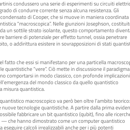
tinis condussero una serie di esperimenti su circuiti elettri
n grado di condurre corrente senza alcuna resistenza. Gli
 condensato di Cooper, che si muove in maniera coordinata 
tistica “macroscopica”. Nelle giunzioni Josephson, costituit
 da un sottile strato isolante, questo comportamento divent
are barriere di potenziale per effetto tunnel, ossia penetrare
to, o addirittura esistere in sovrapposizioni di stati quantist
nel fatto che essi si manifestano per una particella macrosco
lle quantistiche “vere”. Ciò mette in discussione il paradigma
ono comportarsi in modo classico, con profonde implicazioni
ll’emergenza del mondo classico da quello quantistico
la misura quantistica.
 quantistico macroscopico va però ben oltre l’ambito teorico
le nuove tecnologie quantistiche. A partire dalla prima evide
sibile fabbricare un bit quantistico (qubit), fino alle ricerch
ti — che hanno dimostrato come un computer quantistico
seguire calcoli irrealizzabili anche per i più potenti