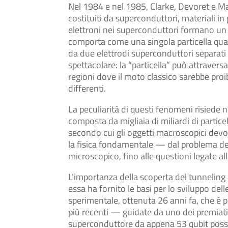
Nel 1984 e nel 1985, Clarke, Devoret e Mar
costituiti da superconduttori, materiali i
elettroni nei superconduttori formano un
comporta come una singola particella quan
da due elettrodi superconduttori separati
spettacolare: la “particella” può attravers
regioni dove il moto classico sarebbe proibi
differenti.
La peculiarità di questi fenomeni risiede 
composta da migliaia di miliardi di partice
secondo cui gli oggetti macroscopici dev
la fisica fondamentale — dal problema de
microscopico, fino alle questioni legate al
L’importanza della scoperta del tunneling
essa ha fornito le basi per lo sviluppo del
sperimentale, ottenuta 26 anni fa, che è pos
più recenti — guidate da uno dei premia
superconduttore da appena 53 qubit possa e