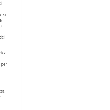
ci
e si
e
a
ici
pica
 per
:
nza
e