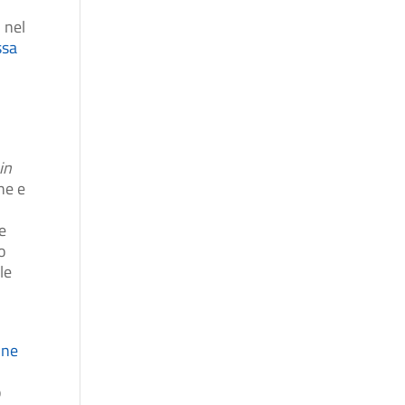
 nel
ssa
in
he e
e
o
le
one
à
o