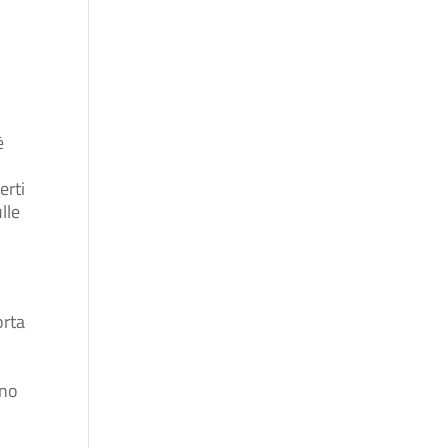
è
erti
lle
orta
ino