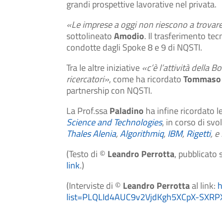
grandi prospettive lavorative nel privata.
«Le imprese a oggi non riescono a trovare 
sottolineato
Amodio
. Il trasferimento te
condotte dagli Spoke 8 e 9 di NQSTI.
Tra le altre iniziative
«c’è l’attività della
ricercatori»
, come ha ricordato
Tommaso 
partnership con NQSTI.
La Prof.ssa
Paladino
ha infine ricordato le
Science and Technologies
, in corso di sv
Thales Alenia
,
Algorithmiq
,
IBM
,
Rigetti
, e
(Testo di ©
Leandro Perrotta
, pubblicato
link
.)
(Interviste di ©
Leandro Perrotta
al link:
h
list=PLQLId4AUC9v2VjdKgh5XCpX-SXR