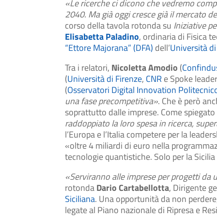
«Le ricerche ci dicono che vedremo comput
2040. Ma già oggi cresce già il mercato de
corso della tavola rotonda su
Iniziative p
Elisabetta Paladino
, ordinaria di Fisica t
“Ettore Majorana” (DFA)
dell’
Università di
Tra i relatori,
Nicoletta Amodio
(
Confindus
(
Università di Firenze
,
CNR
e Spoke leade
(
Osservatori Digital Innovation Politecnic
una fase precompetitiva»
. Che è però anc
soprattutto dalle imprese. Come spiegato
raddoppiato la loro spesa in ricerca, sup
l’Europa e l’Italia competere per la lead
«oltre 4 miliardi di euro nella programmazi
tecnologie quantistiche. Solo per la Sicilia
«Serviranno alle imprese per progetti da 
rotonda
Dario Cartabellotta
, Dirigente g
Siciliana
. Una opportunità da non perdere,
legate al Piano nazionale di Ripresa e Resi