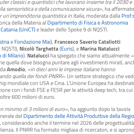
er classici e quantistici che lavorano insieme tra il 2030 e
lla sensoristica e della comunicazione sicura»
, ha affermato
er un’imprenditoria quantistica in Italia
, moderata dalla
Prof.
eorica della Materia al
Dipartimento di Fisica e Astronomia
 Catania (UniCT)
e leader dello Spoke 9 di NQSTI.
tria
e
Fondazione Mai
),
Francesco Saverio Cataliotti
r NQSTI),
Nicolò Targhetta
(
Euris
), e
Marina Natalucci
o di Milano
).
Natalucci
ha spiegato che siamo attualmente
«
he quella dove bisogna puntare agli investimenti mirati, anc
 da
Amodio
,
«in dieci anni le imprese italiane hanno
erando quella dei fondi PNRR»
. Un settore strategico che ved
ership mondiale con USA e Cina. L’Unione Europea ha destinat
one con i fondi FSE e FESR per le attività deep tech, tra cui 
 oltre 600 milioni di euro.
un minimo di 3 milioni di euro»
, ha aggiunto dopo la tavola
enerale del
Dipartimento delle Attività Produttive della Regi
 considerando anche il termine nel 2026 delle progettualit
lienza. Il PNRR ha formato migliaia di ricercatori, e si apron