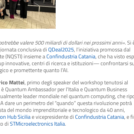
potrebbe valere 500 miliardi di dollari nei prossimi anni»
. Si 
giornata conclusiva di
QDeal2025
, l’iniziativa promossa dal
ute (NQSTI) insieme a
Confindustria Catania
, che ha visto esp
up innovative, centri di ricerca e istituzioni— confrontarsi su
ogico e promettente quanto l’AI.
ico Mattei
, primo degli speaker del workshop tenutosi al
tei è Quantum Ambassador per l’Italia e Quantum Business
ttualmente leader mondiale nel quantum computing, che rip
 A dare un perimetro del “quando” questa rivoluzione potrà
ta del mondo imprenditoriale e tecnologico da 40 anni,
ion Hub Sicilia
e vicepresidente di
Confindustria Catania
, e f
to di
STMicroelectronics Italia
.