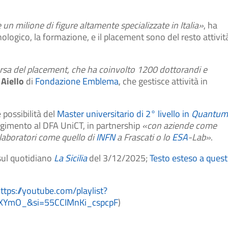
un milione di figure altamente specializzate in Italia»
, ha
cnologico, la formazione, e il placement sono del resto attivit
 Borsa del placement, che ha coinvolto 1200 dottorandi e
Aiello
di
Fondazione Emblema
, che gestisce attività in
 possibilità del
Master universitario di 2° livello in
Quantu
olgimento al DFA UniCT, in partnership
«con aziende come
 laboratori come quello di
INFN
a Frascati o lo
ESA
-Lab»
.
 sul quotidiano
La Sicilia
del 3/12/2025;
Testo esteso a ques
ttps://youtube.com/playlist?
PXYmO_&si=55CCIMnKi_cspcpF
)