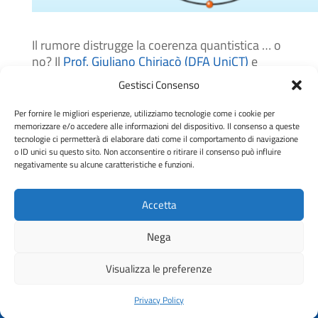
Il rumore distrugge la coerenza quantistica … o
no? Il
Prof. Giuliano Chiriacò
(DFA UniCT)
e
collaboratori dimostrano come, in certe
Gestisci Consenso
condizioni, il rumore possa proteggere e
addirittura migliorare l’entanglement
Per fornire le migliori esperienze, utilizziamo tecnologie come i cookie per
quantistico. Ne parlano in un
recente articolo,
memorizzare e/o accedere alle informazioni del dispositivo. Il consenso a queste
tecnologie ci permetterà di elaborare dati come il comportamento di navigazione
apparso sul Phys. Rev. B
e ripreso da
Physics
o ID unici su questo sito. Non acconsentire o ritirare il consenso può influire
Magazine
.
negativamente su alcune caratteristiche e funzioni.
Accetta
© Quantum Catania – Università di Catania –
Nega
Privacy Policy
Visualizza le preferenze
Privacy Policy