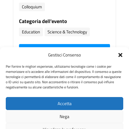
Colloquium
Categoria dell'evento
Education
Science & Technology
GUARDA IL VIDEO
Gestisci Consenso
Per fornire le migliori esperienze, utilizziamo tecnologie come i cookie per
Share With Friends
memorizzare e/o accedere alle informazioni del dispositivo. Il consenso a queste
tecnologie ci permetterà di elaborare dati come il comportamento di navigazione
o ID unici su questo sito. Non acconsentire o ritirare il consenso può influire
negativamente su alcune caratteristiche e funzioni.
Accetta
© Quantum Catania – Università di Catania –
Nega
Privacy Policy