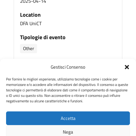
2025-04-14
Location
DFA UniCT
Tipologie di evento
Other
Categoria dell'evento
Gestisci Consenso
Dissemination
Per fornire le migliori esperienze, utilizziamo tecnologie come i cookie per
Share With Friends
memorizzare e/o accedere alle informazioni del dispositivo. Il consenso a queste
tecnologie ci permetterà di elaborare dati come il comportamento di navigazione
o ID unici su questo sito. Non acconsentire o ritirare il consenso può influire
negativamente su alcune caratteristiche e funzioni.
Accetta
© Quantum Catania – Università di Catania –
Nega