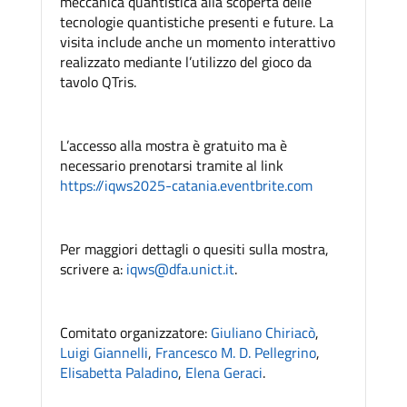
meccanica quantistica alla scoperta delle
tecnologie quantistiche presenti e future. La
visita include anche un momento interattivo
realizzato mediante l’utilizzo del gioco da
tavolo QTris.
L’accesso alla mostra è gratuito ma è
necessario prenotarsi tramite al link
https://iqws2025-catania.eventbrite.com
Per maggiori dettagli o quesiti sulla mostra,
scrivere a:
iqws@dfa.unict.it
.
Comitato organizzatore:
Giuliano Chiriacò
,
Luigi Giannelli
,
Francesco M. D. Pellegrino
,
Elisabetta Paladino
,
Elena Geraci
.