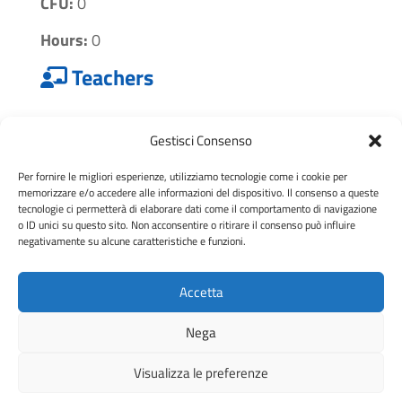
CFU:
0
Hours:
0
Teachers
Syllabus
Gestisci Consenso
Per fornire le migliori esperienze, utilizziamo tecnologie come i cookie per
Bibliography
memorizzare e/o accedere alle informazioni del dispositivo. Il consenso a queste
tecnologie ci permetterà di elaborare dati come il comportamento di navigazione
o ID unici su questo sito. Non acconsentire o ritirare il consenso può influire
negativamente su alcune caratteristiche e funzioni.
Torna all’elenco dei corsi
Accetta
© Quantum Catania – Università di Catania –
Nega
Privacy Policy
Visualizza le preferenze